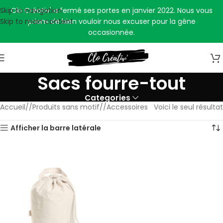
Skip to navigation
Clo Créativ' a fermé ses portes en janvier 2022. Nous vous
Skip to main content
prions de bien vouloir nous excuser pour la gêne
occasionnée.
Sacs fourre-tout
Categories
Accueil
/
Produits sans motif
/
Accessoires
Voici le seul résultat
Afficher la barre latérale