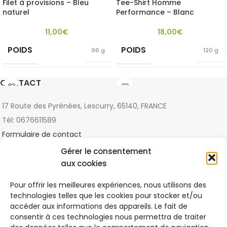
Filet à provisions – Bleu
Tee-Shirt Homme
naturel
Performance – Blanc
11,00
€
18,00
€
POIDS
POIDS
96 g
120 g
COULEUR
TAILLE
CONTACT
Bleu naturel
L
,
M
,
S
17 Route des Pyrénées, Lescurry, 65140, FRANCE
Coton
Blanc
,
Bleu royal
,
COULEUR
Tél: 0676611589
Biologique
,
Noir
CRITÈRES
Matières
Formulaire de contact
Naturelles
Gérer le consentement
Matières
DERNIERS ARTICLES
CRITÈRES
Recyclées
,
aux cookies
Vegan
La colorimétrie selon sa morphologie
Pour offrir les meilleures expériences, nous utilisons des
2021-11-13
1 Comment
technologies telles que les cookies pour stocker et/ou
accéder aux informations des appareils. Le fait de
consentir à ces technologies nous permettra de traiter
Qu’est-ce que le commerce équitable ?