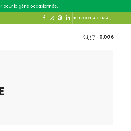
ser pour la gêne occasionnée.
NOUS CONTACTER
FAQ
0,00
€
E