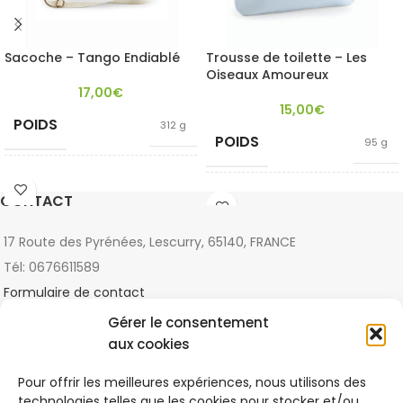
Sacoche – Tango Endiablé
Trousse de toilette – Les
Oiseaux Amoureux
17,00
€
15,00
€
POIDS
312 g
POIDS
95 g
COULEUR
Blanc cassé
Blanc cassé
,
CONTACT
COULEUR
Bleu pastel
,
Rose
pastel
Commerce
17 Route des Pyrénées, Lescurry, 65140, FRANCE
Équitable
,
CRITÈRES
Tél: 0676611589
Matières
Coton
Naturelles
Biologique
,
Formulaire de contact
CRITÈRES
Matières
Naturelles
Gérer le consentement
DERNIERS ARTICLES
aux cookies
La colorimétrie selon sa morphologie
Pour offrir les meilleures expériences, nous utilisons des
2021-11-13
1 Comment
technologies telles que les cookies pour stocker et/ou