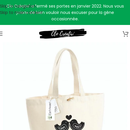
Skip to navigation
Clo Créativ' a fermé ses portes en janvier 2022. Nous vous
Skip to main content
prions de bien vouloir nous excuser pour la gêne
occasionnée.