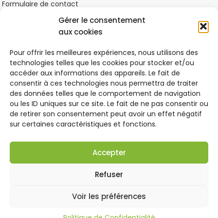
Formulaire de contact
Gérer le consentement
Matières
Matières
DERNIERS ARTICLES
CRITÈRES
CRITÈRES
Recyclées
,
Recyclées
,
aux cookies
Vegan
Vegan
La colorimétrie selon sa morphologie
Pour offrir les meilleures expériences, nous utilisons des
2021-11-13
1 Comment
technologies telles que les cookies pour stocker et/ou
accéder aux informations des appareils. Le fait de
consentir à ces technologies nous permettra de traiter
Qu’est-ce que le commerce équitable ?
des données telles que le comportement de navigation
2021-10-31
1 Comment
ou les ID uniques sur ce site. Le fait de ne pas consentir ou
de retirer son consentement peut avoir un effet négatif
sur certaines caractéristiques et fonctions.
LIENS UTILES
Mentions Légales
Accepter
Politique de Confidentialité
Conditions Générales de Vente
Refuser
Conditions Générales d'Utilisation
Voir les préférences
Conçu avec ♥ par Orria,
Création de sites internet à Tarbes
.
Politique de Confidentialité