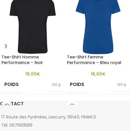
Tee-Shirt Homme
Tee-Shirt Femme
Performance – Noir
Performance – Bleu royal
18,00
€
18,00
€
POIDS
POIDS
120 g
120 g
TAILLE
TAILLE
CONTACT
L
,
M
,
S
L
,
M
,
S
17 Route des Pyrénées, Lescurry, 65140, FRANCE
Blanc
,
Bleu royal
,
Blanc
,
Bleu royal
,
COULEUR
COULEUR
Tél: 0676611589
Noir
Noir