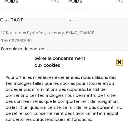
POIDS
POIDS
320 g
190 g
COULEUR
COULEUR
CONTACT
Blanc cassé
Blanc cassé
17 Route des Pyrénées, Lescurry, 65140, FRANCE
Coton
Coton
Tél: 0676611589
Biologique
,
Biologique
,
CRITÈRES
CRITÈRES
Matières
Matières
Formulaire de contact
Naturelles
Naturelles
Gérer le consentement
DERNIERS ARTICLES
aux cookies
La colorimétrie selon sa morphologie
Pour offrir les meilleures expériences, nous utilisons des
2021-11-13
1 Comment
technologies telles que les cookies pour stocker et/ou
accéder aux informations des appareils. Le fait de
consentir à ces technologies nous permettra de traiter
Qu’est-ce que le commerce équitable ?
des données telles que le comportement de navigation
2021-10-31
1 Comment
ou les ID uniques sur ce site. Le fait de ne pas consentir ou
de retirer son consentement peut avoir un effet négatif
sur certaines caractéristiques et fonctions.
LIENS UTILES